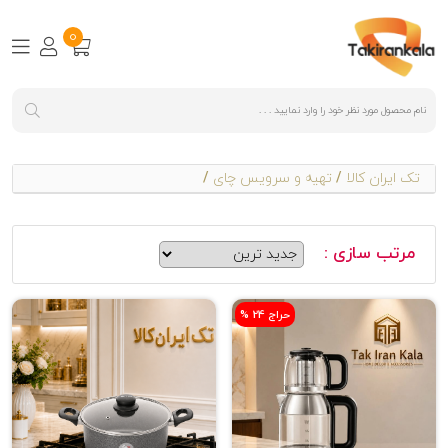
0
تک ایران کالا
/
تهیه و سرویس چای
/
مرتب سازی :
% حراج 24