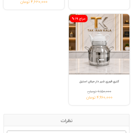
4,620,000 تومان
% حراج 19
کتری قوری شیر دار میلان استیل
6,150,000 تومان
4,960,000 تومان
نظرات