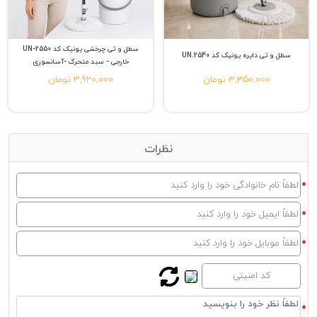
سطل و تی چرخشی یونیک کد UN-2550
سطل و تی دایره یونیک کد ‌UN.2540
خارجی - سبد متحرک -آسانسوری
3,350,000 تومان
3,920,000 تومان
نظرات