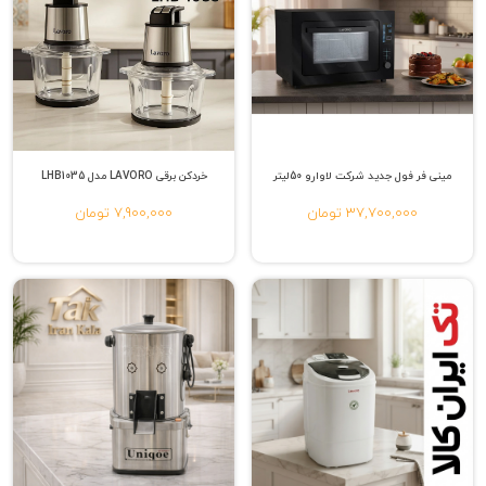
مینی فر فول جدید شرکت لاوارو 50لیتر
خردکن برقی LAVORO مدل LHB1035
37,700,000 تومان
7,900,000 تومان