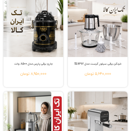
خردکن برقی سیلور کرست مدل SL9297
جارو برقی پارس مدل 8500 وات
5,640,000 تومان
8,950,000 تومان