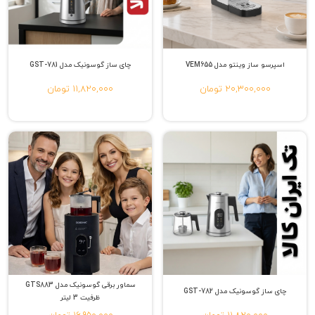
اسپرسو ساز وینتو مدل VEM655
چای ساز گوسونیک مدل GST-781
20,300,000 تومان
11,820,000 تومان
سماور برقی گوسونیک مدل GTS883
چای ساز گوسونیک مدل GST-782
ظرفیت 3 لیتر