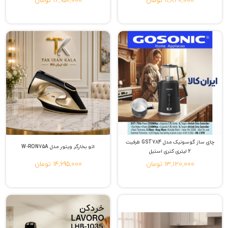
11,820,000 تومان
16,950,000 تومان
چای ساز گوسونیک مدل GST784 ظرفیت
اتو بخارگر ویتور مدل W-RON75A
2 لیتری کتری استیل
13,120,000 تومان
14,695,000 تومان