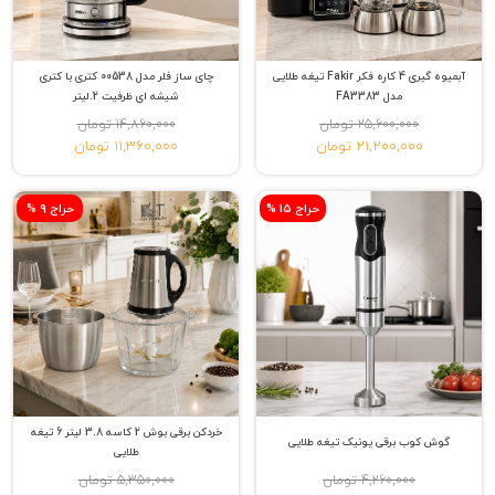
آبمیوه گیری 4 کاره فکر Fakir تیغه طلایی
چای ساز فلر مدل 00538 کتری با کتری
مدل FA3383
شیشه ای ظرفیت 2.لیتر
25,600,000 تومان
14,860,000 تومان
21,200,000 تومان
11,360,000 تومان
% حراج 15
% حراج 9
خردکن برقی بوش 2 کاسه 3.8 لیتر 6 تیغه
گوش کوب برقی یونیک تیغه طلایی
طلایی
4,260,000 تومان
5,350,000 تومان