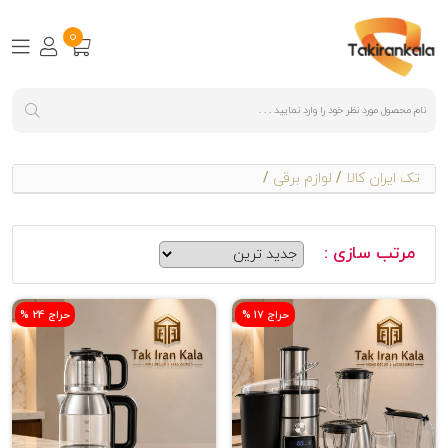
0
تک ایران کالا
/
لوازم برقی
/
مرتب سازی :
% حراج 17
% حراج 24