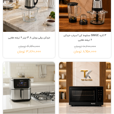
3 کاره SIMGE مخلوط کن آسیاب خردکن
خردکن برقی بوش 3.8 لیتر 6 تیغه طلایی
6 تیغه طلایی
10,200,000 تومان
4,640,000 تومان
8,950,000 تومان
3,860,000 تومان