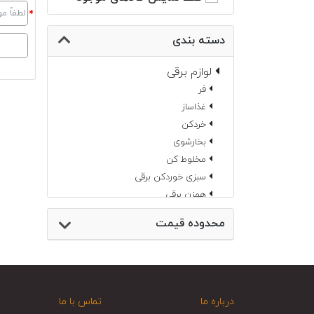
دسته بندی
لوازم برقی
فر
غذاساز
خردکن
بخارشوی
مخلوط کن
سبزی خوردکن برقی
همزن برقی
چرخ خیاطی
محدوده قیمت
جارو شارژی
چای ساز
اسیاب
سرخ کن
سماور برقی
درباره ما
تماس با ما