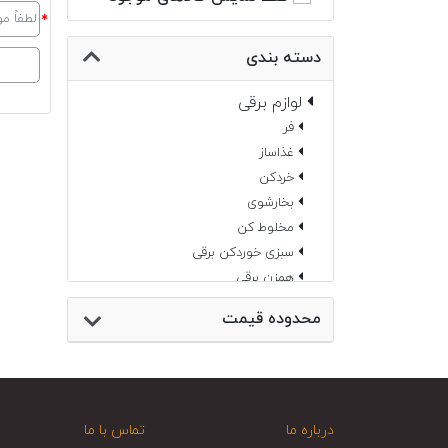
دسته بندی
لوازم برقی
فر
غذاساز
خردکن
بخارشوی
مخلوط کن
سبزی خوردکن برقی
همزن برقی
چرخ خیاطی
محدوده قیمت
جارو شارژی
چای ساز
اسیاب
سرخ کن
سماور برقی
درباره ما
تماس با ما