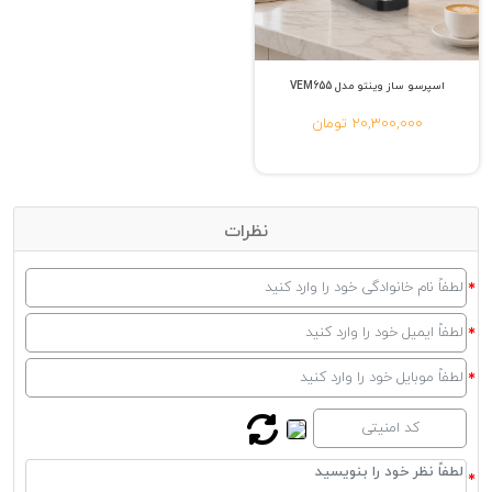
اسپرسو ساز وینتو مدل VEM655
20,300,000 تومان
نظرات