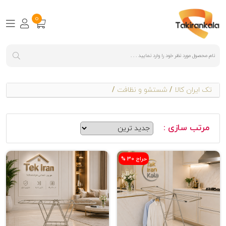
0
تک ایران کالا
/
شستشو و نظافت
/
مرتب سازی :
% حراج 30