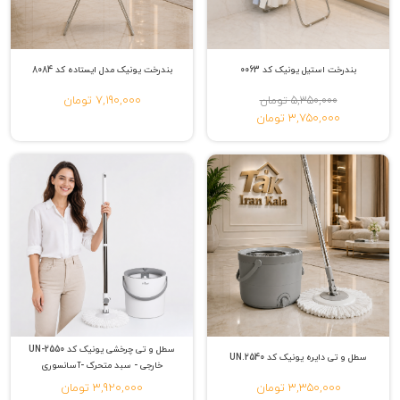
بندرخت استیل یونیک کد 0063
بندرخت یونیک مدل ایستاده کد 8084
7,190,000 تومان
5,350,000 تومان
3,750,000 تومان
سطل و تی چرخشی یونیک کد UN-2550
سطل و تی دایره یونیک کد ‌UN.2540
خارجی - سبد متحرک -آسانسوری
3,350,000 تومان
3,920,000 تومان