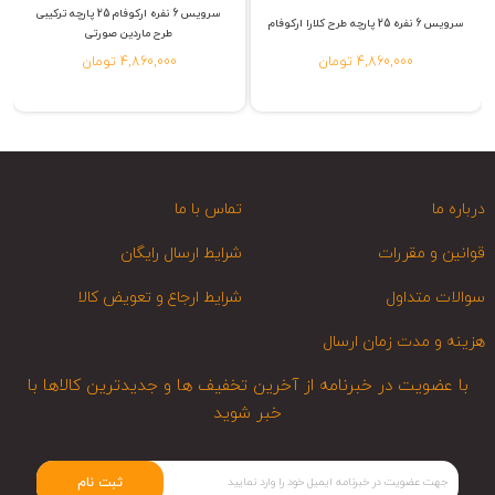
سرویس 6 نفره ارکوفام 25 پارچه ترکیبی
سرویس 6 نفره 25 پارچه طرح کلارا ارکوفام
طرح ماردین صورتی
4,860,000 تومان
4,860,000 تومان
درباره ما
تماس با ما
قوانین و مقررات
شرایط ارسال رایگان
سوالات متداول
شرایط ارجاع و تعویض کالا
هزینه و مدت زمان ارسال
با عضویت در خبرنامه از آخرین تخفیف ها و جدیدترین کالاها با
خبر شوید
ثبت نام