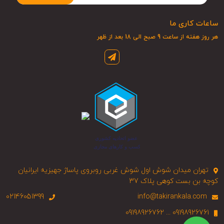
ساعات کاری ما
هر روز هفته از ساعت 9 صبح الی 18 بعد از ظهر
تهران میدان شوش اول شوش غربی روبروی پاساژ جهیزیه ایرانیان
کوچه بن بست کوهی پلاک 37
02146051399
info@takirankala.com
09198926761 ... 09198926762