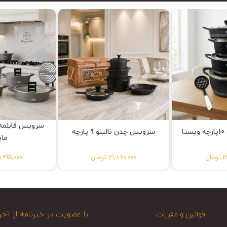
ا
سرویس چدن نالینو 9 پارچه
مای
ان
29,870,000 تومان
41,695,000 توم
با عضویت در خبرنامه از آخر
قوانین و مقررات