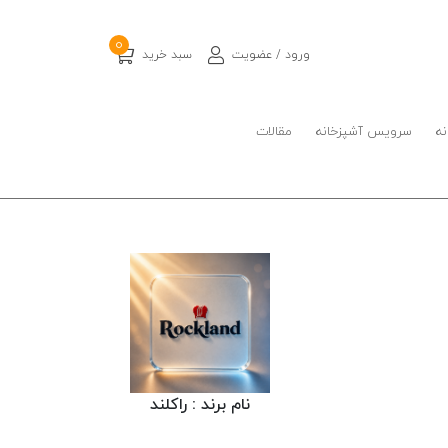
0
ورود / عضویت
سبد خرید
نه
سرویس آشپزخانه
مقالات
نام برند :
راکلند