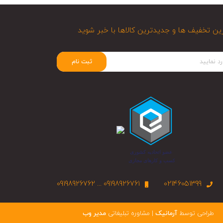
ین تخفیف ها و جدیدترین کالاها با خبر شوید
ثبت نام
09198926761 ... 09198926762
02146051399
طراحی توسط
آرمانیک
| مشاوره تبلیغاتی
مدیر وب