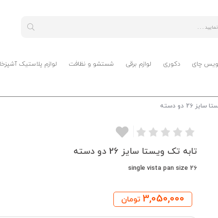
ویس چای
دکوری
لوازم برقی
شستشو و نظافت
لوازم پلاستیک آشپزخا
ز 26 دو دسته
تابه تک ویستا سایز 26 دو دسته
single vista pan size 26
3,050,000
تومان