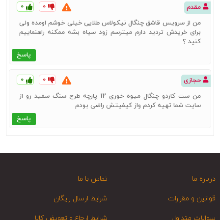
۰
۰
مقدم
من از سرویس قاشق چنگال نیکولاس طلایی خیلی خوشم اومده ولی
برای خریدش تردید دارم میترسم زود سیاه بشه ممکنه راهنماییم
کنید ؟
پاسخ
۰
۰
حجازی
من ست کاردو چنگال میوه خوری 12 پارچه طرح سنگ سفید رو از
سایت شما تهیه کردم واز کیفیتش راضی بودم
پاسخ
درباره ما
تماس با ما
قوانین و مقررات
شرایط ارسال رایگان
سوالات متداول
شرایط ارجاع و تعویض کالا