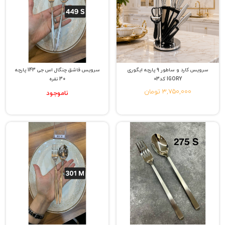
سرویس کارد و ساطور 9 پارچه ایگوری
سرویس قاشق چنگال اس جی 143 پارچه
IGORY کد03
30 نفره
3,750,000 تومان
ناموجود